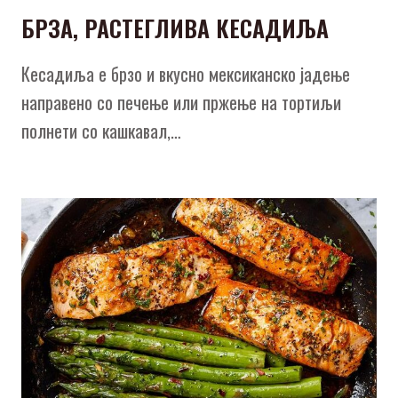
БРЗА, РАСТЕГЛИВА КЕСАДИЉА
Кесадиља е брзо и вкусно мексиканско јадење
направено со печење или пржење на тортиљи
полнети со кашкавал,…