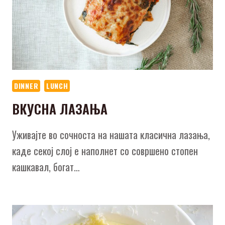
DINNER
LUNCH
ВКУСНА ЛАЗАЊА
Уживајте во сочноста на нашата класична лазања,
каде секој слој е наполнет со совршено стопен
кашкавал, богат…