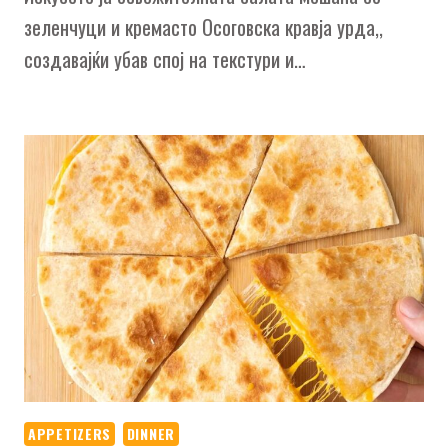
зеленчуци и кремасто Осоговска кравја урда,,
создавајќи убав спој на текстури и…
APPETIZERS
DINNER