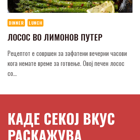
DINNER
LUNCH
ЛОСОС ВО ЛИМОНОВ ПУТЕР
Рецептот е совршен за зафатени вечерни часови
кога немате време за готвење. Овој печен лосос
со…
КАДЕ СЕКОЈ ВКУС
РАСКАЖУВА