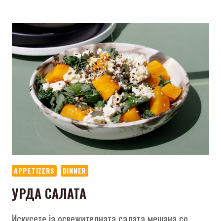
APPETIZERS
DINNER
УРДА САЛАТА
Искусете ја освежителната салата мешана со