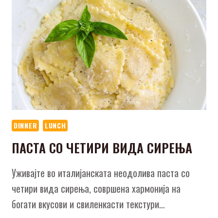
DINNER
LUNCH
ПАСТА СО ЧЕТИРИ ВИДА СИРЕЊА
Уживајте во италијанската неодолива паста со
четири вида сирења, совршена хармонија на
богати вкусови и свиленкасти текстури…