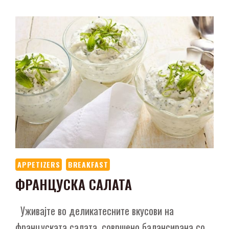
APPETIZERS
BREAKFAST
ФРАНЦУСКА САЛАТА
Уживајте во деликатесните вкусови на
француската салата, совршено балансирана со