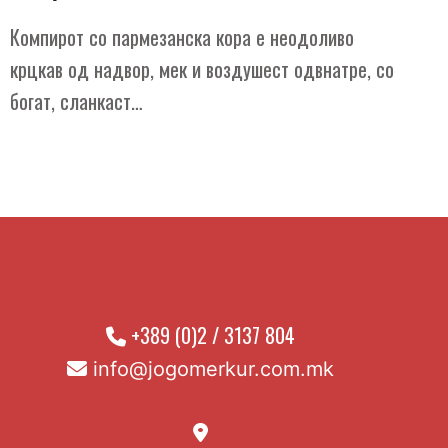
Компирот со пармезанска кора е неодоливо
крцкав од надвор, мек и воздушест одвнатре, со
богат, сланкаст…
+389 (0)2 / 3137 804
info@jogomerkur.com.mk