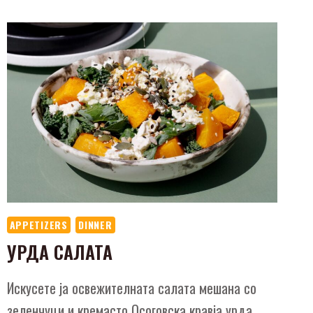
APPETIZERS
DINNER
УРДА САЛАТА
Искусете ја освежителната салата мешана со
зеленчуци и кремасто Осоговска кравја урда,,