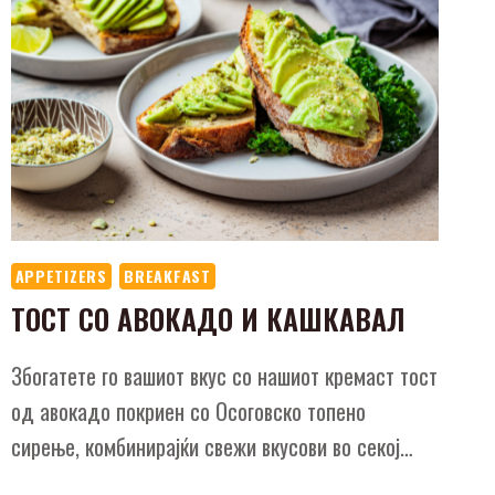
APPETIZERS
BREAKFAST
ТОСТ СО АВОКАДО И КАШКАВАЛ
Збогатете го вашиот вкус со нашиот кремаст тост
од авокадо покриен со Осоговско топено
сирење, комбинирајќи свежи вкусови во секој…