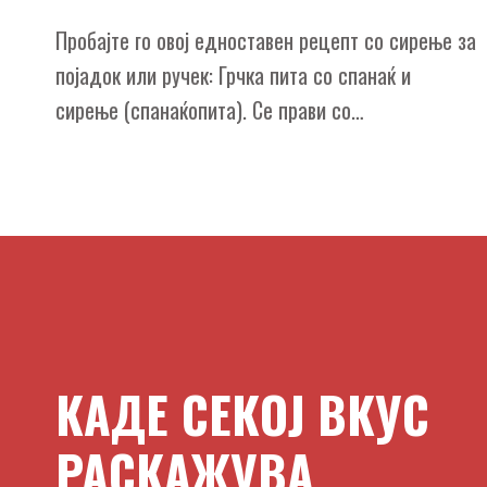
Пробајте го овој едноставен рецепт со сирење за
појадок или ручек: Грчка пита со спанаќ и
сирење (спанаќопита). Се прави со…
КАДЕ СЕКОЈ ВКУС
РАСКАЖУВА