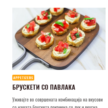
APPETIZERS
БРУСКЕТИ СО ПАВЛАКА
Уживајте во совршената комбинација на вкусови
со нашата брускета покриена со лук и вкусна