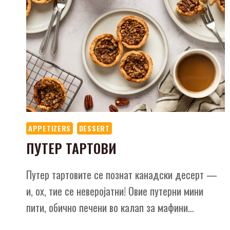
APPETIZERS
DESSERT
ПУТЕР ТАРТОВИ
Путер тартовите се познат канадски десерт —
и, ох, тие се неверојатни! Овие путерни мини
пити, обично печени во калап за мафини…