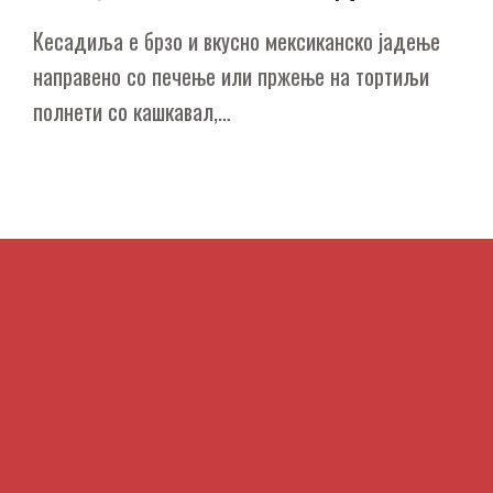
Кесадиља е брзо и вкусно мексиканско јадење
направено со печење или пржење на тортиљи
полнети со кашкавал,…