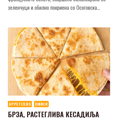
зеленчуци и обилно покриена со Осоговска…
APPETIZERS
DINNER
БРЗА, РАСТЕГЛИВА КЕСАДИЉА