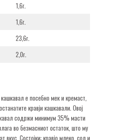
1,6г.
1,6г.
23,6г.
2,0г.
и кашкавал е посебно мек и кремаст,
останатите кравји кашкавали. Овој
шкавал содржи минимум 35% масти
влага во безмасниот остаток, што му
т вкус. Состојки: кравјо млеко, сол и