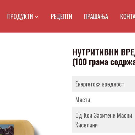
ПРОДУКТИ
РЕЦЕПТИ
ПРАШАЊА
КОНТ
НУТРИТИВНИ ВР
(100 грама содрж
Енергетска вредност
Масти
Од Кои Заситени Масни
Киселини