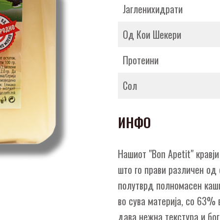
Јагленихидрати
Од Кои Шекери
Протеини
Сол
ИНФО
Нашиот "Bon Apetit" кравј
што го прави различен од 
полутврд полномасен ка
во сува материја, со 63% 
дава нежна текстура и бога