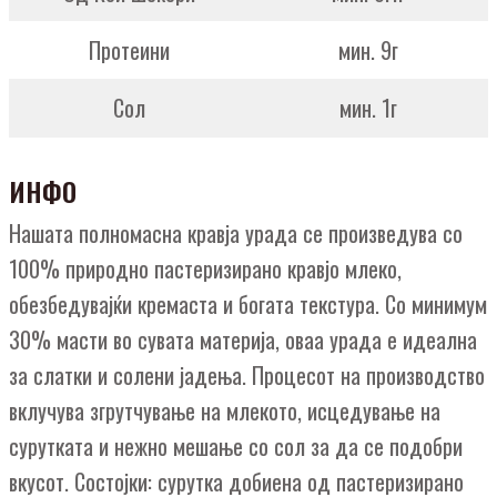
Протеини
мин. 9г
Сол
мин. 1г
ИНФО
Нашата полномасна кравја урада се произведува со
100% природно пастеризирано кравјо млеко,
обезбедувајќи кремаста и богата текстура. Со минимум
30% масти во сувата материја, оваа урада е идеална
за слатки и солени јадења. Процесот на производство
вклучува згрутчување на млекото, исцедување на
сурутката и нежно мешање со сол за да се подобри
вкусот. Состојки: сурутка добиена од пастеризирано