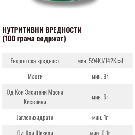
НУТРИТИВНИ ВРЕДНОСТИ
(100 грама содржат)
Енергетска вредност
мин. 594KJ/142Kcal
Масти
мин. 9г
Од Кои Заситени Масни
мин. 6г
Киселини
Јагленихидрати
мин. 1г
Од Кои Шекери
мин. 0.1г