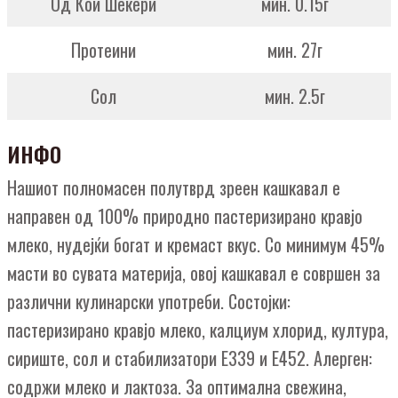
Од Кои Шекери
мин. 0.15г
Протеини
мин. 27г
Сол
мин. 2.5г
ИНФО
Нашиот полномасен полутврд зреен кашкавал е
направен од 100% природно пастеризирано кравјо
млеко, нудејќи богат и кремаст вкус. Со минимум 45%
масти во сувата материја, овој кашкавал е совршен за
различни кулинарски употреби. Состојки:
пастеризирано кравјо млеко, калциум хлорид, култура,
сириште, сол и стабилизатори E339 и E452. Алерген:
содржи млеко и лактоза. За оптимална свежина,