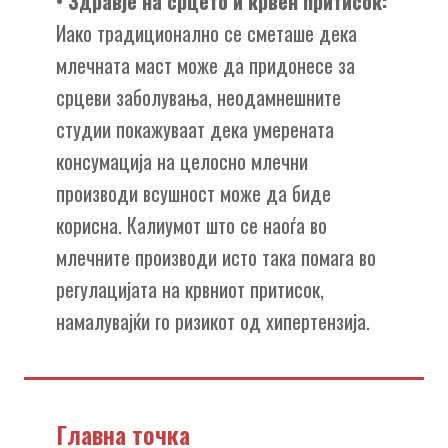
•
Здравје на срцето и крвен притисок:
Иако традиционално се сметаше дека
млечната маст може да придонесе за
срцеви заболувања, неодамнешните
студии покажуваат дека умерената
консумација на целосно млечни
производи всушност може да биде
корисна. Калиумот што се наоѓа во
млечните производи исто така помага во
регулацијата на крвниот притисок,
намалувајќи го ризикот од хипертензија.
Главна точка