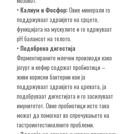
мозокот.
•
Калиум и Фосфор:
Овие минерали го
поддржуваат здравјето на срцето,
функцијата на мускулите и го одржуваат
pH балансот на телото.
•
Подобрена дигестија
Ферментираните млечни производи како
јогурт и кефир содржат пробиотици –
живи корисни бактерии кои ја
поддржуваат здравјето на цревата, ја
подобруваат дигестијата и го засилуваат
имунитетот. Овие пробиотици исто така
можат да помогнат во спречувањето на
гастроинтестиналните проблеми.