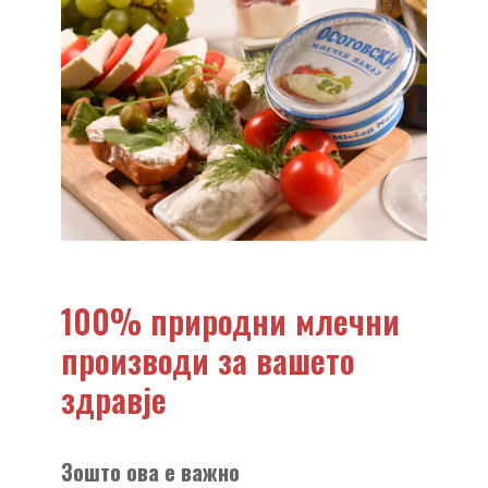
100% природни млечни
производи за вашето
здравје
Зошто ова е важно