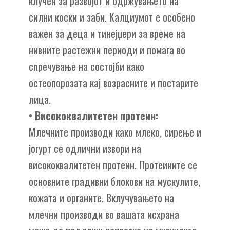
клучен за развојот и одржувањето на
силни коски и заби. Калциумот е особено
важен за деца и тинејџери за време на
нивните растежни периоди и помага во
спречување на состојби како
остеопорозата кај возрасните и постарите
лица.
•
Висококвалитетен протеин:
Млечните производи како млеко, сирење и
јогурт се одлични извори на
висококвалитетен протеин. Протеините се
основните градивни блокови на мускулите,
кожата и органите. Вклучувањето на
млечни производи во вашата исхрана