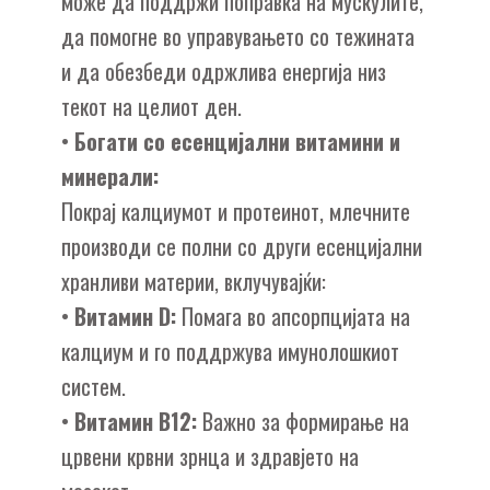
може да поддржи поправка на мускулите,
да помогне во управувањето со тежината
и да обезбеди одржлива енергија низ
текот на целиот ден.
•
Богати со есенцијални витамини и
минерали:
Покрај калциумот и протеинот, млечните
производи се полни со други есенцијални
хранливи материи, вклучувајќи:
•
Витамин D:
Помага во апсорпцијата на
калциум и го поддржува имунолошкиот
систем.
•
Витамин B12:
Важно за формирање на
црвени крвни зрнца и здравјето на