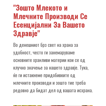
"Зошто Млекото и
Млечните Производи Се
Есенцијални За Вашето
Здравје"
Во денешниот брз свет на храна за
удобност, често ги занемаруваме
основните хранливи материи кои се од
клучно значење за нашето здравје. Тука,
ќе ги истакнеме придобивките од
млечните производи и зошто тие треба
редовно да бидат дел од вашата исхрана.