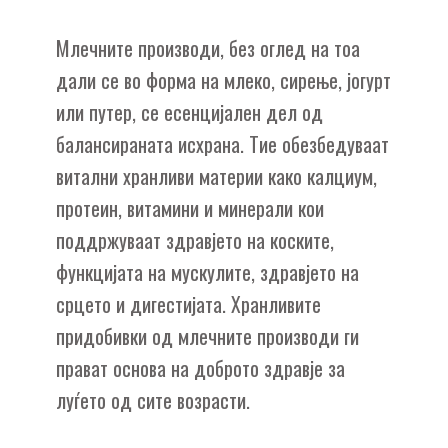
Млечните производи, без оглед на тоа
дали се во форма на млеко, сирење, јогурт
или путер, се есенцијален дел од
балансираната исхрана. Тие обезбедуваат
витални хранливи материи како калциум,
протеин, витамини и минерали кои
поддржуваат здравјето на коските,
функцијата на мускулите, здравјето на
срцето и дигестијата. Хранливите
придобивки од млечните производи ги
прават основа на доброто здравје за
луѓето од сите возрасти.