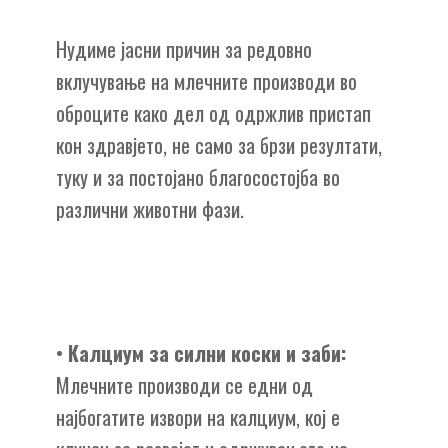
Нудиме јасни причин за редовно
вклучување на млечните производи во
оброците како дел од одржлив пристап
кон здравјето, не само за брзи резултати,
туку и за постојано благосостојба во
различни животни фази.
•
Калциум за силни коски и заби:
Млечните производи се едни од
најбогатите извори на калциум, кој е