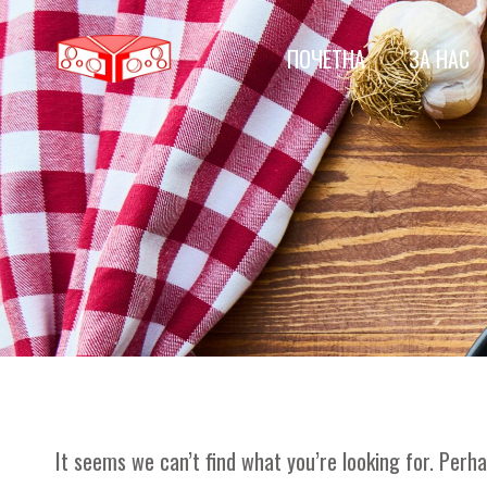
Skip
to
ПОЧЕТНА
ЗА НАС
content
It seems we can’t find what you’re looking for. Perh